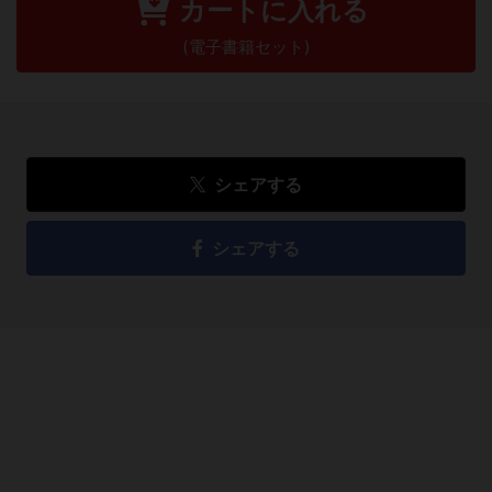
カートに入れる
(電子書籍セット)
シェアする
シェアする