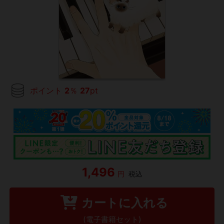
ポイント
2
％
27
pt
1,496
円
税込
カートに入れる
(電子書籍セット)