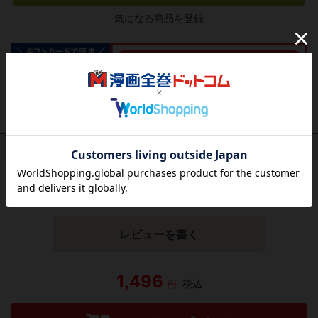
気になる商品を登録
作品レビュー
（関連商品を含む）
この作品にはまだレビューがありません。 今後読まれる
方のために感想を共有してもらえませんか？
レビューを書く
1,496
円
税込