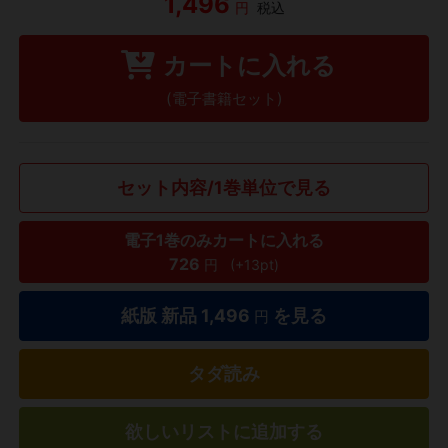
1,496
円
税込
カートに入れる
(電子書籍セット)
セット内容/1巻単位で見る
電子1巻のみカートに入れる
726
円
(+13pt)
紙版 新品
1,496
を見る
円
タダ読み
欲しいリストに追加する