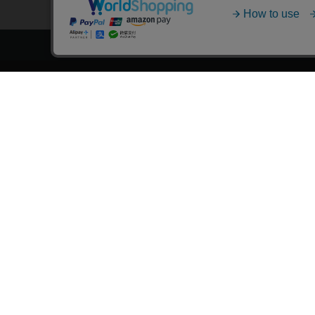
トップページ
スタ
会員登録・ログイン
漫画を
初めての方へ
おす
電子書籍の読み方
›
作
支払方法
›
特
特定商取引法に基づく通販の表記
おす
資金決済法に基づく表示
おす
古物営業法に基づく表示
›
漫
よくある質問
›
大
問い合わせ
おす
個人情報保護方針
›
新