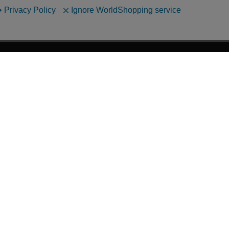
漫画全巻ドットコム TOP
ッフおススメ「全力推し宣言」
漫画ランキング
贈ろう e-giftサービス
›
2025年 年間ランキング
すめの新品漫画セット
›
歴代発行部数
品別漫画収納ボックス
›
紙書籍 週間TOP100
典あり漫画
›
紙書籍 月間TOP100
すめのグッズ商品
›
電子書籍 週間TOP100
すめの中古漫画セット
›
電子書籍 月間TOP100
画買取サービス
›
巻数の多い漫画作品
口注文問い合わせフォーム
›
漫画なんでもランキング
すめの電子書籍漫画
漫画のサイズ(判型)について
刊・新着電子書籍
海外発送 Overseas