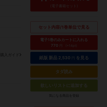
(電子書籍セット)
セット内容/1巻単位で見る
電子1巻のみカートに入れる
770
円
(+14pt)
籍購入ガイド
紙版 新品
2,530
を見る
円
タダ読み
欲しいリストに追加する
気になる商品を登録