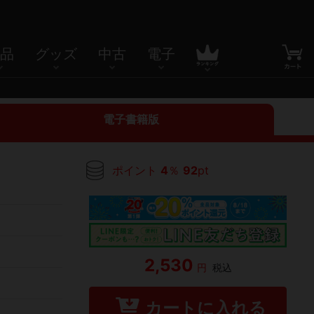
品
グッズ
中古
電子
電子書籍版
ポイント
4
％
92
pt
2,530
円
税込
カートに入れる