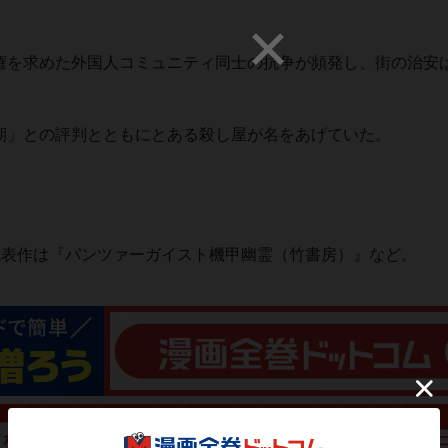
権を求めた外国人コミュニティ同士の抗争が頻発し、街の治安
期」との評判とともにとある殺し屋が名をあげていた。
代表作は『パンツァーガイスト機甲幽霊（竹書房）』など。