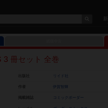
新
紙版中古
RLS 3 冊セット 全巻
出版社
リイド社
作者
伊賀智輝
掲載雑誌
コミックボーダー