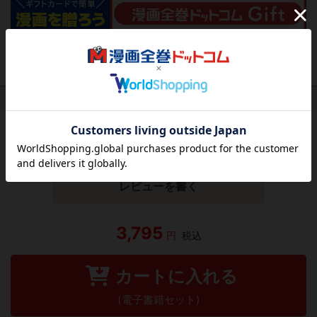
作品レビュー
（関連商品を含む）
この作品にはまだレビューがありません。 今後読まれる
方のために感想を共有してもらえませんか？
レビューを書く
3,795
円
税込
カートに入れる
(電子書籍セット)