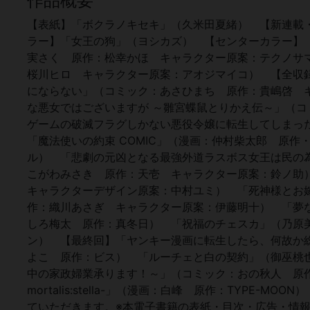
作品概要
【表紙】「ボクラノキセキ」（久米田夏緒） 【新連載
ラー】「女王の狗」（ヨシカズ） 【センターカラー】「
実さく 原作：松幸かほ キャラクター原案：テクノサ
桜川ヒロ キャラクター原案：アオジマイコ） 【全収
にならない」（コミック：あさひまち 原作：貴嶋啓 
な悪女ではございますが ～雛宮蝶鼠とりかえ伝～」（
ゲームの破滅フラグしかない悪役令嬢に転生してしまっ
「魔法使いの約束 COMIC」（漫画：仲村柴太郎 原作
ル） 「悲劇の元凶となる最強外道ラスボス女王は民の為に尽
こがわみさき 原作：天壱 キャラクター原案：鈴ノ助
キャラクターデザイン原案：中村ユミ） 「死神様とお
作：織川あさぎ キャラクター原案：伊藤明十） 「夢
しろ梅太 原作：真冬日） 「祝福のチェスカ」（乃原
ン） 【最終回】「ヤンキー漫画に転生したら、何故か
よこ 原作：ビス） 「ルーチェと白の契約」（御巫桃也）
中の家政婦業承ります！～」（コミック：おの秋人 原作：文庫
mortalis:stella-」（漫画：白峰 原作：TYP
ていただきます。※本電子書籍の表紙・目次・広告・情