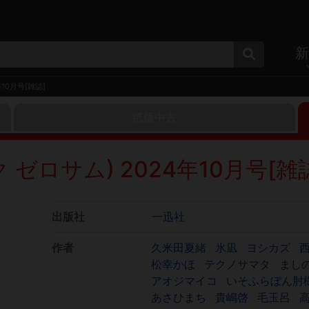
新
年10月号[雑誌]
紙版中古
ック ゼロサム) 2024年10月号[雑
出版社
一迅社
作者
久米田夏緒
氷凪
ヨシカズ
松幸かほ
テクノサマタ
まし
アオジマイコ
いそふらぼん肘
あさひまち
貴嶋啓
毛玉呂