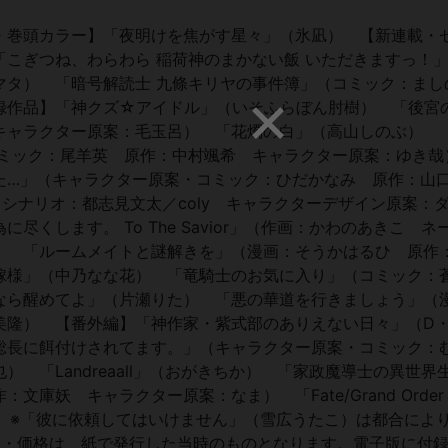
・巻頭カラー】「夜明けを焦がす星々」（氷凪） 【新連載・
こぎつね、わらわら 稲荷神のまかない飯 いただきますっ！
マタ） 「暗号解読士 九條キリヤの事件簿」（コミック：まし
録作品】「神クズ☆アイドル」（いそふらぼん肘樹） 「後宮
キャラクター原案：毛玉呂） 「花燭の白」（高山しのぶ） 
コミック：尾羊英 原作：中村颯希 キャラクター原案：ゆき哉
た…」（キャラクター原案・コミック：ひだかなみ 原作：
・シナリオ：都志見文太／coly キャラクターデザイン原案：
くします。 To The Savior」（作画：かわのあきこ ネ
） 「ルームメイトと謎解きを」（漫画：そうかはるひ 原
嫁様」（中乃なな花） 「竜騎士のお気に入り」（コミック：
なら醒めてよ」（片瀬りた） 「悪の華道を行きましょう」（
美隆） 【番外編】「神作家・紫式部のありえない日々」（D
総長に餌付けされてます。」（キャラクター原案・コミック：
 「Landreaall」（おがきちか） 「家政魔導士の異世界
妖 キャラクター原案：なま） 「Fate/Grand Order 
E-MOON） ※「彼に依頼してはいけません」（雪広うたこ）は都合に
報・価格は、紙で発行した当時のものとなります。電子版に付