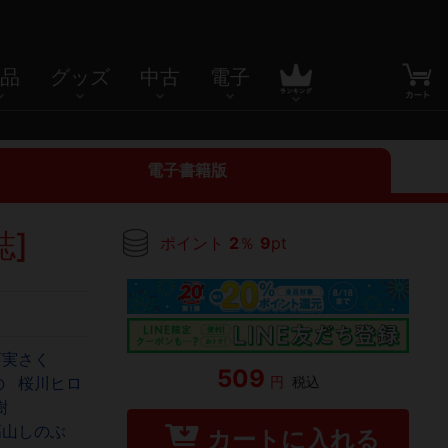
品
グッズ
中古
電子
電子書籍版
誌]
ポイント
2
％
9
pt
西実さく
509
円
税込
の
桜川ヒロ
樹
高山しのぶ
カートに入れる