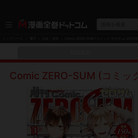
漫画を検索
トップページ
電子
少女・女性
Comic ZERO-SUM (コミック ゼロサム) 2024
紙版新品
Comic ZERO-SUM (コミ