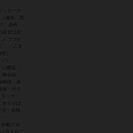
センターカ
」（漫画：西
の 原作：
の巫女は妃
「ふつつか
） 「乙女
山口悟）
ダンミ
ーム構成：
作：楠谷佑
蒼崎律 原
漫画：やま
・キッサ
むぎちゃぽ
生活～冒険
-
より休載させ
録は含まれて