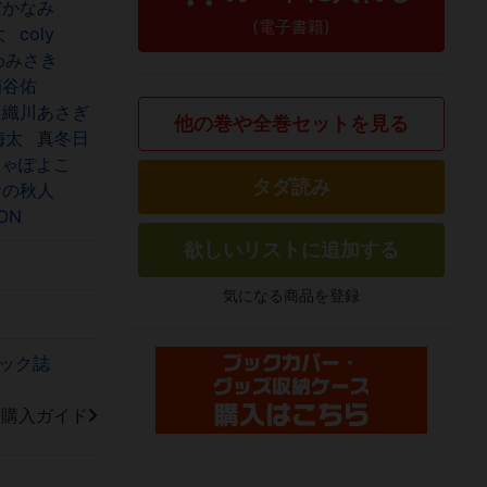
だかなみ
(電子書籍)
太
coly
わみさき
楠谷佑
織川あさぎ
他の巻や全巻セットを見る
梅太
真冬日
ちゃぽよこ
タダ読み
おの秋人
ON
欲しいリストに追加する
気になる商品を登録
ック誌
籍購入ガイド