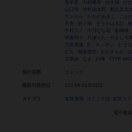
尾羊英
中村颯希
ゆき哉
ひ
山口悟
仲村柴太郎
都志見文
ダンミル
かわのあきこ
こが
天壱
鈴ノ助
そうかはるひ
中村ユミ
中乃なな花
蒼崎律
伊藤明十
片瀬りた
やましろ
乃原美隆
D・キッサン
むぎ
ビス
御巫桃也
おがきちか
文庫妖
なま
白峰
TYPE-MO
発行形態
コミック
最新刊発売日
2024年08月28日
カテゴリ
女性漫画
コミック誌
女性コミ
電子書