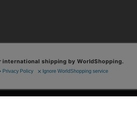
漫画全巻ドットコム TOP
ッフおススメ「全力推し宣言」
漫画ランキング
贈ろう e-giftサービス
›
2025年 年間ランキング
すめの新品漫画セット
›
歴代発行部数
品別漫画収納ボックス
›
紙書籍 週間TOP100