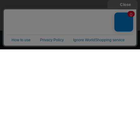
上へ
漫画全巻ドットコム TOP
トップページ
会員登録・ログイン
初めての方へ
電子書籍の読み方
支払方法
特定商取引法に基づく通販の表記
資金決済法に基づく表示
古物営業法に基づく表示
よくある質問