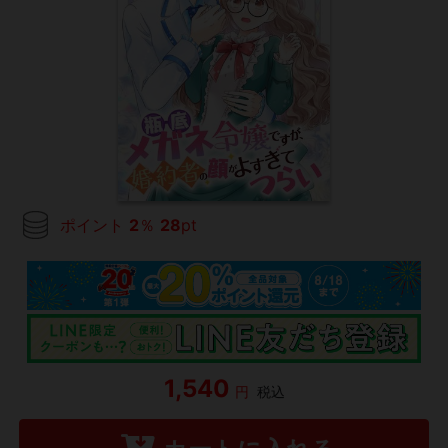
ポイント
2
％
28
pt
1,540
円
税込