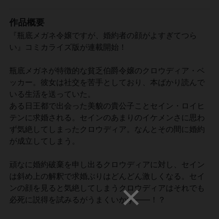
作品概要
『瓶底メガネ令嬢ですが、婚約者の顔がよすぎてつら
い』コミカライズ版が連載開始！
瓶底メガネが特徴的な貧乏伯爵令嬢のクロウディア・ベ
ッカー。彼女は社交を苦手としており、本ばかり読んで
いる生活を送っていた。
ある日王都で出会った美貌の貴公子ことセイン・ロイヒ
テンに求婚される。セインのあまりのイケメンさに思わ
ず気絶してしまったクロウディア。なんとその間に婚約
が成立してしまう。
頑なに婚約破棄を申し出るクロウディアに対し、セイン
は斜め上の解釈で求婚ぶりはどんどん激しくなる。セイ
ンの顔を見ると気絶してしまうクロウディアはそれでも
必死に説得を試みるがうまくいかず――！？