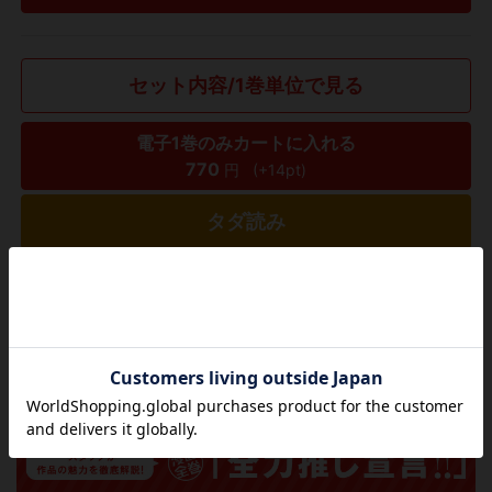
セット内容/1巻単位で見る
電子1巻のみカートに入れる
770
円
(+14pt)
タダ読み
欲しいリストに追加する
気になる商品を登録