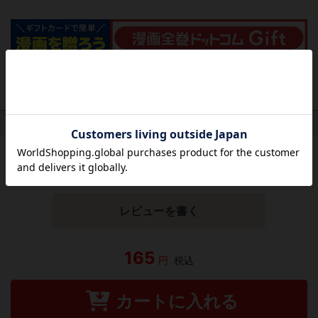
作品レビュー
（関連商品を含む）
この作品にはまだレビューがありません。 今後読まれる
方のために感想を共有してもらえませんか？
レビューを書く
165
円
税込
カートに入れる