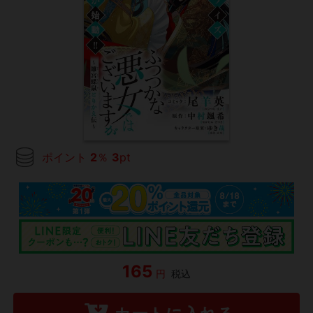
ポイント
2
％
3
pt
165
円
税込