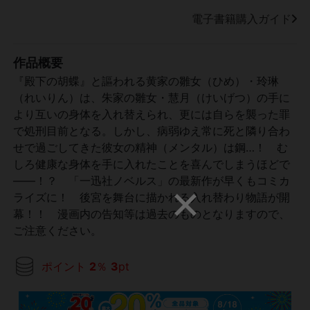
電子書籍購入ガイド
作品概要
『殿下の胡蝶』と謳われる黄家の雛女（ひめ）・玲琳
（れいりん）は、朱家の雛女・慧月（けいげつ）の手に
より互いの身体を入れ替えられ、更には自らを襲った罪
で処刑目前となる。しかし、病弱ゆえ常に死と隣り合わ
せで過ごしてきた彼女の精神（メンタル）は鋼…！ む
しろ健康な身体を手に入れたことを喜んでしまうほどで
――！？ 「一迅社ノベルス」の最新作が早くもコミカ
ライズに！ 後宮を舞台に描かれる入れ替わり物語が開
幕！！ 漫画内の告知等は過去のものとなりますので、
ご注意ください。
ポイント
2
％
3
pt