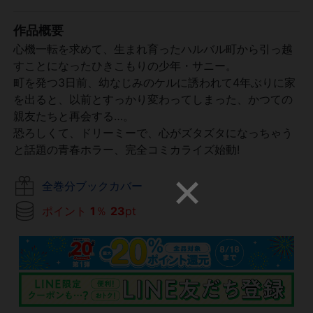
作品概要
心機一転を求めて、生まれ育ったハルバル町から引っ越
すことになったひきこもりの少年・サニー。
町を発つ3日前、幼なじみのケルに誘われて4年ぶりに家
を出ると、以前とすっかり変わってしまった、かつての
親友たちと再会する…。
恐ろしくて、ドリーミーで、心がズタズタになっちゃう
と話題の青春ホラー、完全コミカライズ始動!
全巻分ブックカバー
ポイント
1
％
23
pt