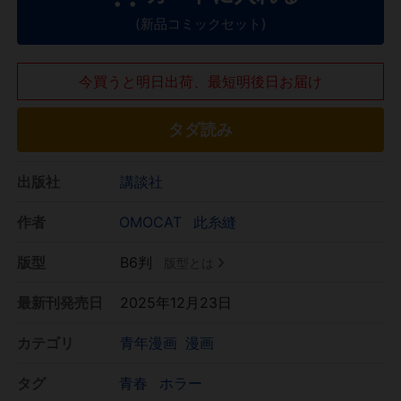
(新品コミックセット)
今買うと明日出荷、最短明後日お届け
タダ読み
出版社
講談社
作者
OMOCAT
此糸縫
版型
B6判
版型とは
最新刊発売日
2025年12月23日
カテゴリ
青年漫画
漫画
タグ
青春
ホラー