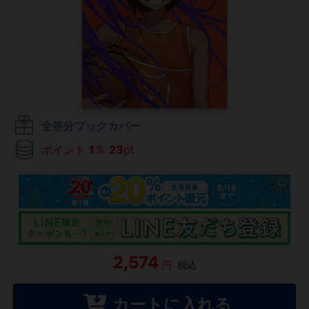
全巻分ブックカバー
ポイント
1
％
23
pt
2,574
円
税込
カートに入れる