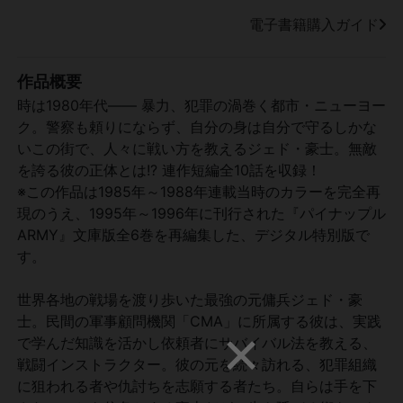
電子書籍購入ガイド
作品概要
時は1980年代―― 暴力、犯罪の渦巻く都市・ニューヨー
ク。警察も頼りにならず、自分の身は自分で守るしかな
いこの街で、人々に戦い方を教えるジェド・豪士。無敵
を誇る彼の正体とは!? 連作短編全10話を収録！
※この作品は1985年～1988年連載当時のカラーを完全再
現のうえ、1995年～1996年に刊行された『パイナップル
ARMY』文庫版全6巻を再編集した、デジタル特別版で
す。
世界各地の戦場を渡り歩いた最強の元傭兵ジェド・豪
士。民間の軍事顧問機関「CMA」に所属する彼は、実践
で学んだ知識を活かし依頼者にサバイバル法を教える、
戦闘インストラクター。彼の元を続々訪れる、犯罪組織
に狙われる者や仇討ちを志願する者たち。自らは手を下