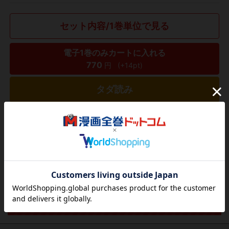
セット内容/1巻単位で見る
電子1巻のみカートに入れる
770
円
(+14pt)
タダ読み
欲しいリストに追加する
気になる商品を登録