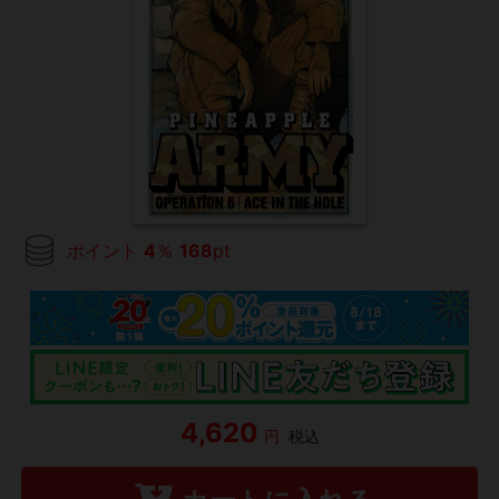
ポイント
4
％
168
pt
4,620
円
税込