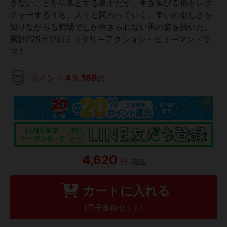
さないことを信条とする豪士だが、生き延びる術をレク
チャーするうち、人々と関わっていく。争いの虚しさを
知りながらも戦場でしか生きられない男の姿を描いた、
累計725万部のミリタリーアクション・ヒューマンドラ
マ！
ポイント
4
％
168
pt
4,620
円
税込
カートに入れる
(電子書籍セット)