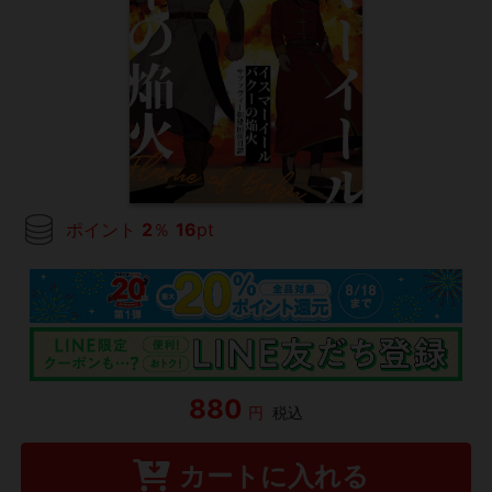
ポイント
2
％
16
pt
880
円
税込
カートに入れる