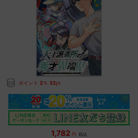
ポイント
2
％
32
pt
1,782
円
税込