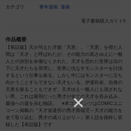
カテゴリ
青年漫画
漫画
電子書籍購入ガイド
作品概要
【単話版】天が与えた才能「天恵」。「天恵」を得た人
間は「天才」と呼ばれたが、その能力の高さゆえに一般
人との決別を余儀なくされた。天才を恐れた世界は法の
下に天才たちを管理し、世界に仇なすモンスターを討伐
するという仕事を振る。しかし中にはモンスターに立ち
向かうことすらできない天才もいる。伊達玖命。自身の
天恵を操ることもできず、天才ゆえ一般人にも混ざれな
い男。これは最弱だった秀才が全ての天才を呑み込み、
最強への道を歩む物語。 ※本コンテンツはCOMICユニ
コーン掲載の『天才派遣所の秀才異端児～天才の能力を
全て取り込む、秀才の成り上がり～』第１話を抜粋し収
録した【単話版】です