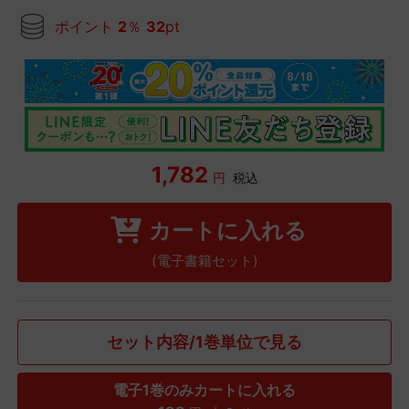
ポイント
2
％
32
pt
1,782
円
税込
カートに入れる
(電子書籍セット)
セット内容/1巻単位で見る
電子1巻のみカートに入れる