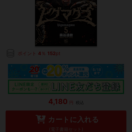
ポイント
4
％
152
pt
4,180
円
税込
カートに入れる
(電子書籍セット)