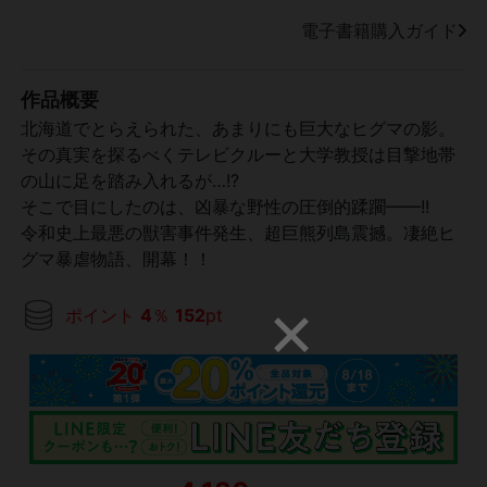
電子書籍購入ガイド
作品概要
北海道でとらえられた、あまりにも巨大なヒグマの影。
その真実を探るべくテレビクルーと大学教授は目撃地帯
の山に足を踏み入れるが…!?
そこで目にしたのは、凶暴な野性の圧倒的蹂躙——!!
令和史上最悪の獣害事件発生、超巨熊列島震撼。凄絶ヒ
グマ暴虐物語、開幕！！
ポイント
4
％
152
pt