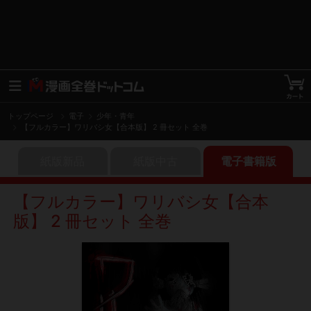
トップページ
電子
少年・青年
【フルカラー】ワリバシ女【合本版】 2 冊セット 全巻
紙版新品
紙版中古
電子書籍版
【フルカラー】ワリバシ女【合本
版】 2 冊セット 全巻