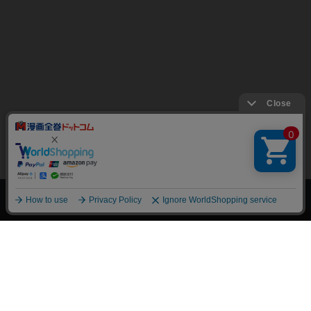
上へ
漫画全巻ドットコム TOP
トップページ
会員登録・ログイン
初めての方へ
電子書籍の読み方