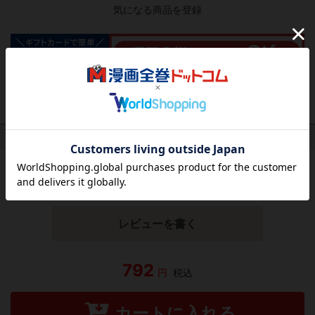
気になる商品を登録
作品レビュー
（関連商品を含む）
この作品にはまだレビューがありません。 今後読まれる
方のために感想を共有してもらえませんか？
レビューを書く
792
円
税込
カートに入れる