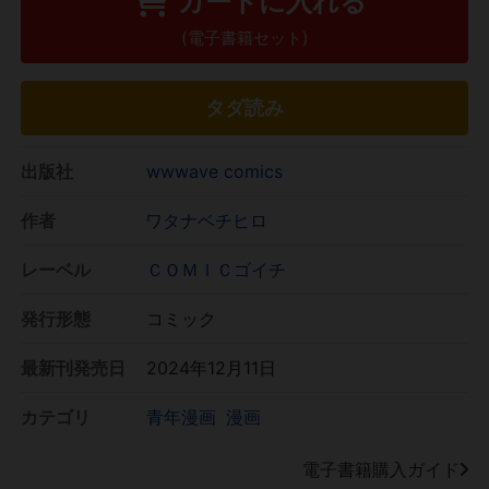
カートに入れる
(電子書籍セット)
タダ読み
出版社
wwwave comics
作者
ワタナベチヒロ
レーベル
ＣＯＭＩＣゴイチ
発行形態
コミック
最新刊発売日
2024年12月11日
カテゴリ
青年漫画
漫画
電子書籍購入ガイド