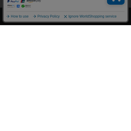
上へ
漫画全巻ドットコム TOP
トップページ
会員登録・ログイン
初めての方へ
電子書籍の読み方
支払方法
特定商取引法に基づく通販の表記
資金決済法に基づく表示
古物営業法に基づく表示
よくある質問
問い合わせ
個人情報保護方針
利用規約