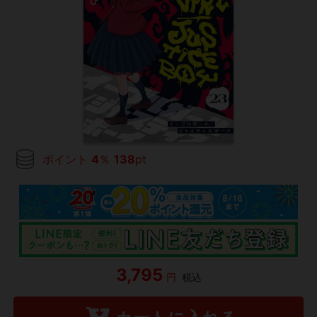
ポイント
4
％
138
pt
3,795
円
税込