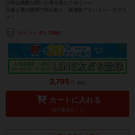
少年は過酷な闘いに身を投じてゆく――
正義と悪の狭間で揺れ動く、新感覚アクション・ラブコ
メ！
ポイント
4
％
138
pt
3,795
円
税込
カートに入れる
(電子書籍セット)