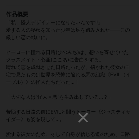
作品概要
「私、怪人デザイナーになりたいんです!!」
愛する人の秘密を知った少年は足を踏み入れた――この
厳しい恋の戦いに。
ヒーローに憧れる日路(ひのみち)は、想いを寄せていた
クラスメイト・心亜(ここあ)に告白をする。
晴れて恋を成就させた日路だったが、招かれた彼女の自
宅で見たものは世界を恐怖に陥れる悪の組織《EVIL（イ
ーブル）》の怪人たちだった…！
「大切な人は”怪人＝悪”を生み出している…？」
苦悩する日路の前にEVILと闘うヒーロー《ジャスティサ
イダー》も姿を現して…。
愛する彼女のため、そして自身が信じる道のため、日路