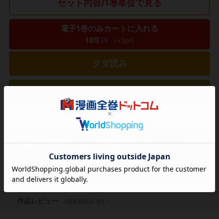
セット内容/1巻単位で見る
電子1巻のみカートに入れる
165
円
(+3pt)
タダ読み
欲しいリストに追加する
気になる商品を登録
作品レビュー
（関連商品を含む）