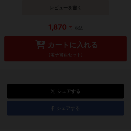
レビューを書く
1,870
円
税込
カートに入れる
(電子書籍セット)
シェアする
シェアする