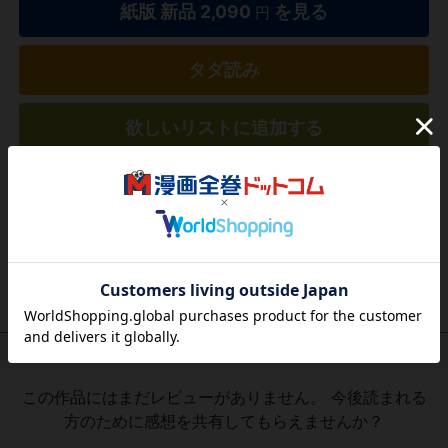
紙版 新品
2,090
を見る
円
タダ読み
欲しいリストに追加する
気になる商品を登録
作品レビュー
（関連商品を含む）
この作品にはまだレビューがありません。 今後読まれる
方のために感想を共有してもらえませんか？