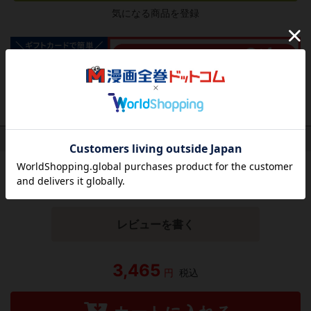
気になる商品を登録
作品レビュー
（関連商品を含む）
この作品にはまだレビューがありません。 今後読まれる
方のために感想を共有してもらえませんか？
レビューを書く
3,465
円
税込