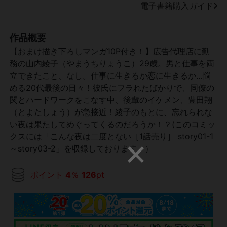
電子書籍購入ガイド
作品概要
【おまけ描き下ろしマンガ10P付き！】広告代理店に勤
務の山内綾子（やまうちりょうこ）29歳。男と仕事を両
立できたこと、なし。仕事に生きるか恋に生きるか…悩
める20代最後の日々！彼氏にフラれたばかりで、同僚の
関とハードワークをこなす中、後輩のイケメン、豊田翔
（とよたしょう）が急接近！綾子のもとに、忘れられな
い夜は果たしてめぐってくるのだろうか！？(このコミッ
クスには「こんな夜は二度とない［1話売り］ story01-1
～story03-2」を収録しております。）
ポイント
4
％
126
pt