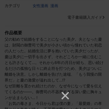
カテゴリ
女性漫画
漫画
電子書籍購入ガイド
作品概要
父の勧めで結婚をすることになった美夕。夫となった慶
は、財閥の御曹司で美夕が小さい頃から憧れていた初恋
の人だった。結婚生活に夢を抱いていた美夕だったが、
慶は美夕に一切手を出さず、それどころか一緒に住むこ
とも許さなくて…。それから6年の月日が経ち、思い続け
るだけの孤独な日々に終止符を打つため、美夕はついに
離婚を決意。しかし離婚を告げた途端、「もう我慢の限
界だ」と慶の激愛が溢れ出して…!?
なぜ距離を置かれ続けたのか、なぜ今になって愛を伝え
てくるのか――。御曹司の不器用すぎる深い愛に胸キュ
ンが止まらない…！
「お気の毒さま、今日から君は僕の妻」「最愛婚」の孝