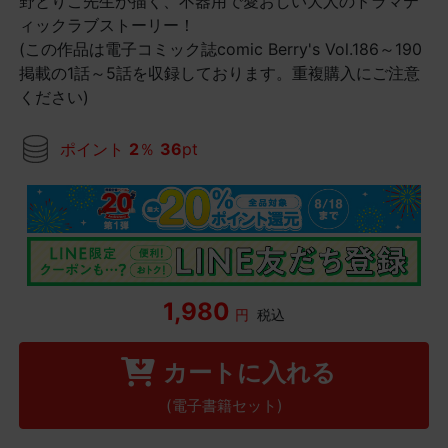
野とりこ先生が描く、不器用で愛おしい大人のドラマテ
ィックラブストーリー！
(この作品は電子コミック誌comic Berry's Vol.186～190
掲載の1話～5話を収録しております。重複購入にご注意
ください)
ポイント
2
％
36
pt
1,980
円
税込
カートに入れる
(電子書籍セット)