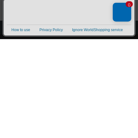
上へ
漫画全巻ドットコム TOP
トップページ
会員登録・ログイン
初めての方へ
電子書籍の読み方
支払方法
特定商取引法に基づく通販の表記
資金決済法に基づく表示
古物営業法に基づく表示
よくある質問
問い合わせ