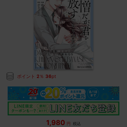
ポイント
2
％
36
pt
1,980
円
税込