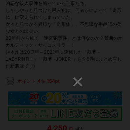
凶悪な殺人事件を追っていた刑事たち。
しかしやっと見つけた殺人犯は、何者かによって「奇形
体」に変えられてしまっていた。
次々と見つかる異様な「奇形体」、不思議な手品師の美
少女との出会い。
20年前から続く「迷宮犯事件」とは何なのか？禁断のオ
カルティック・サイコスリラー！
(※本作は2017年～2021年に連載した「残夢 -
LABYRINTH-」「残夢 -JOKER-」を全6巻にまとめ直し
た新装版です)
ポイント
4
％
154
pt
4,250
円
税込