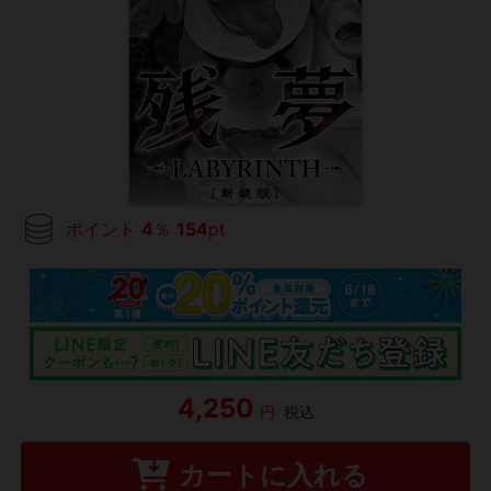
ポイント
4
％
154
pt
4,250
円
税込
カートに入れる