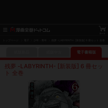
トップページ
電子
少年・青年
残夢 -LABYRINTH- [新装版] 6 冊セット 全巻
紙版新品
紙版中古
電子書籍版
残夢 -LABYRINTH- [新装版] 6 冊セッ
ト 全巻