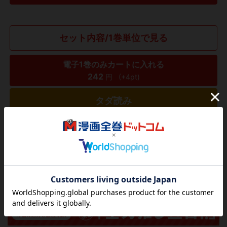
セット内容/1巻単位で見る
電子1巻のみカートに入れる
242
円
(+4pt)
タダ読み
欲しいリストに追加する
気になる商品を登録