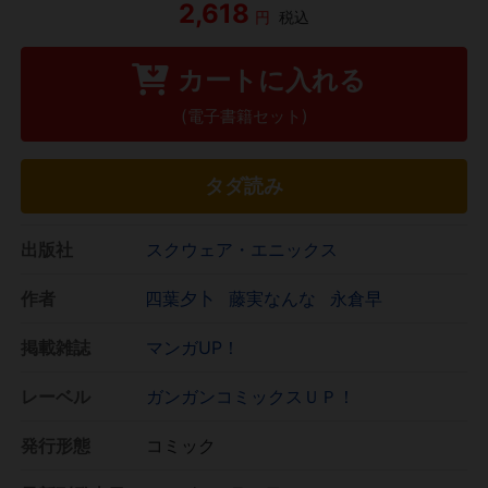
2,618
円
税込
カートに入れる
(電子書籍セット)
タダ読み
出版社
スクウェア・エニックス
作者
四葉夕卜
藤実なんな
永倉早
掲載雑誌
マンガUP！
レーベル
ガンガンコミックスＵＰ！
発行形態
コミック