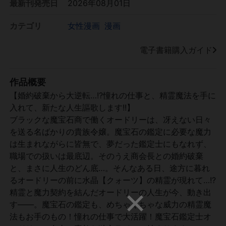
最新刊発売日
2026年08月01日
カテゴリ
女性漫画
漫画
電子書籍購入ガイド
作品概要
【婚約破棄から大逆転…!?憧れの仕事と、精霊魔法を手に
入れて、新たな人生謳歌します!!】
ブラックな魔宝石商で働くオードリーは、冴えない日々
を送る名ばかりの貴族令嬢。魔宝石の鑑定に必要な魔力
は生まれながらに皆無で、夢だった鑑定士にもなれず、
職場での扱いは最底辺。そのうえ商会長との婚約破棄
と、まさに人生のどん底…。そんなある日、途方に暮れ
るオードリーの前に水晶【クォーツ】の精霊が現れて…!?
精霊と魔力契約を結んだオードリーの人生が今、動き出
す――。魔宝石の鑑定も、めちゃくちゃな威力の精霊魔
法もお手のもの！憧れの仕事で大活躍！魔宝石鑑定士オ