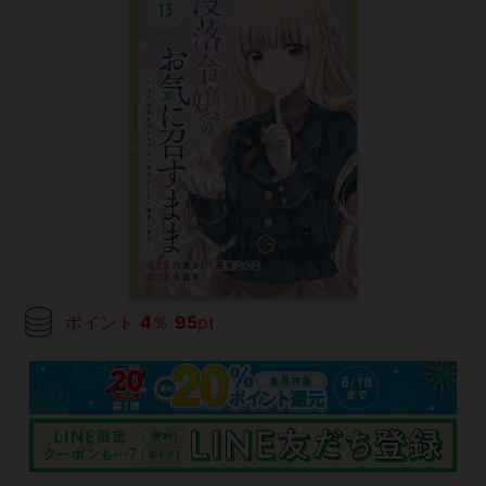
ポイント
4
％
95
pt