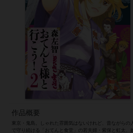
作品概要
東京・鬼島。しゃれた雰囲気はないけれど、昔ながらの
で守り続ける「おてんと食堂」の若夫婦・紫保と虹太、