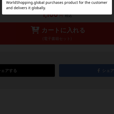
1,100
円
税込
カートに入れる
(電子書籍セット)
シェアする
シェ