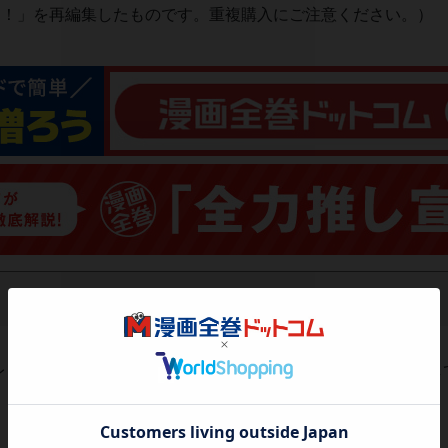
う！」を再編集したものです。重複購入にご注意ください。）
レビューがありません。 今後読まれる方のために感想を共有し
レビューを書く