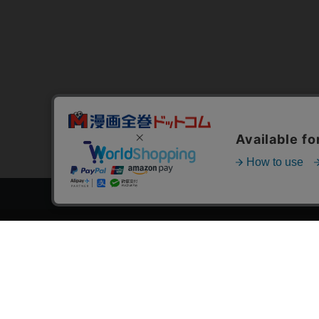
トップページ
スタ
会員登録・ログイン
漫画を
初めての方へ
おす
電子書籍の読み方
›
作