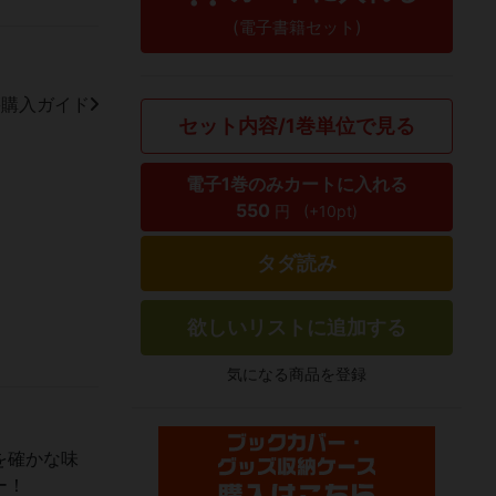
(電子書籍セット)
籍購入ガイド
セット内容/1巻単位で見る
電子1巻のみカートに入れる
550
円
(+10pt)
タダ読み
欲しいリストに追加する
気になる商品を登録
を確かな味
ー！