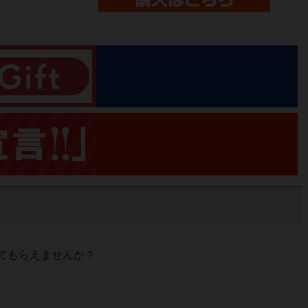
てもらえませんか？