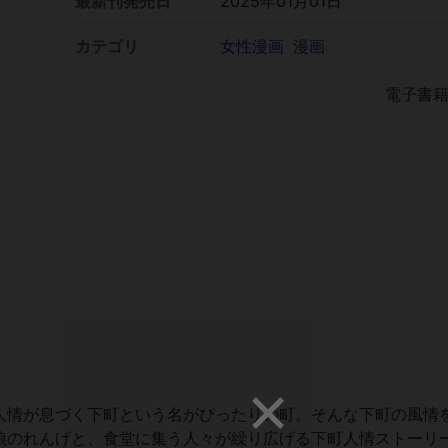
最新刊発売日
2025年01月01日
カテゴリ
女性漫画
漫画
電子書
人情が息づく下町という名がぴったりの町。そんな下町の風情
娘のれんげと、食堂に集う人々が繰り広げる下町人情ストーリ