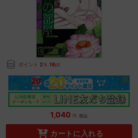
ポイント
2
％
18
pt
1,040
円
税込
カートに入れる