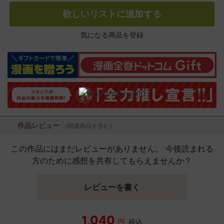
欲しいリストに追加する
気になる商品を登録
作品レビュー
（関連商品を含む）
この作品にはまだレビューがありません。 今後読まれる
方のために感想を共有してもらえませんか？
レビューを書く
1,040
円
税込