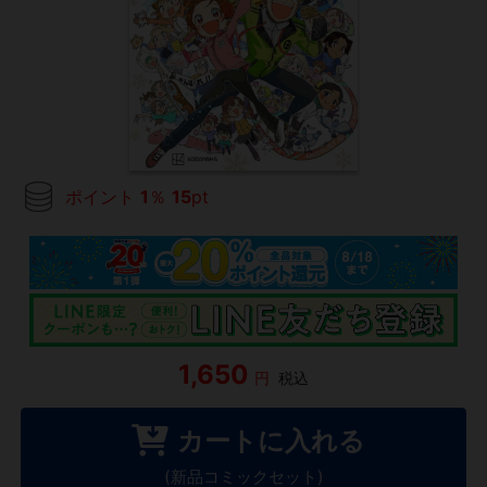
ポイント
1
％
15
pt
1,650
円
税込
カートに入れる
(新品コミックセット)