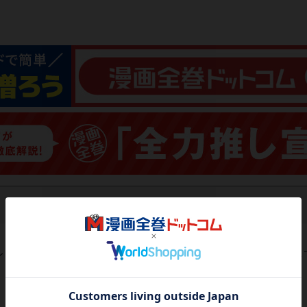
レビューがありません。 今後読まれる方のために感想を共有し
レビューを書く