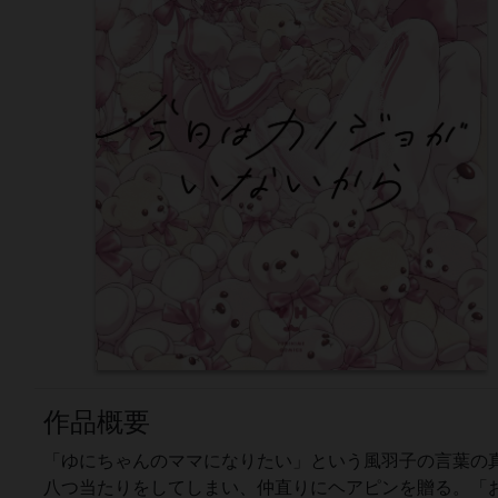
作品概要
「ゆにちゃんのママになりたい」という風羽子の言葉の
八つ当たりをしてしまい、仲直りにヘアピンを贈る。「