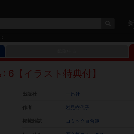
新
付】
紙版中古
: 6【イラスト特典付】
出版社
一迅社
作者
岩見樹代子
掲載雑誌
コミック百合姫