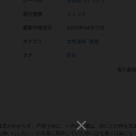
レーベル
百合姫コミックス
発行形態
コミック
最新刊発売日
2025年04月17日
カテゴリ
女性漫画
漫画
タグ
百合
電子書
真意がわからず、戸惑うゆに。一方の七瀬は、ゆにとの仲を気
お揃いにしたい」の言葉に期待していたゆには七瀬と口論にな