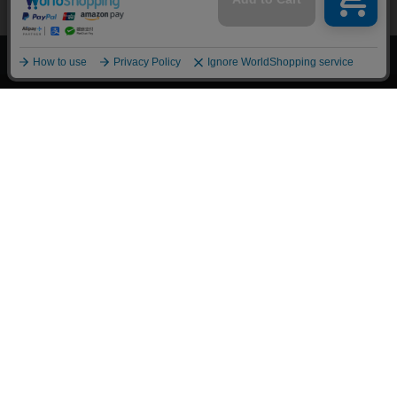
上へ
漫画全巻ドットコム TOP
トップページ
会員登録・ログイン
初めての方へ
電子書籍の読み方
支払方法
特定商取引法に基づく通販の表記
資金決済法に基づく表示
古物営業法に基づく表示
よくある質問
問い合わせ
個人情報保護方針