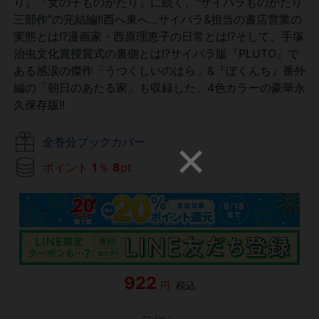
り』『女の子ものがたり』に続く、“サイバラものがたり
三部作”の完結編!!西へ東へ…サイバラ&担当の書店営業の
実態とは!?漫画家・西原理恵子の日常とは!?そして、手塚
治虫文化賞授賞式の裏側とは!?サイバラ版『PLUTO』で
ある感涙の傑作「うつくしいのはら」&『ぼくんち』番外
編の「朝日のあたる家」も収録した、4色カラーの豪華永
久保存版!!
全巻分ブックカバー
ポイント
1
％
8
pt
922
円
税込