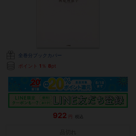
全巻分ブックカバー
ポイント
1
％
8
pt
922
円
税込
品切れ