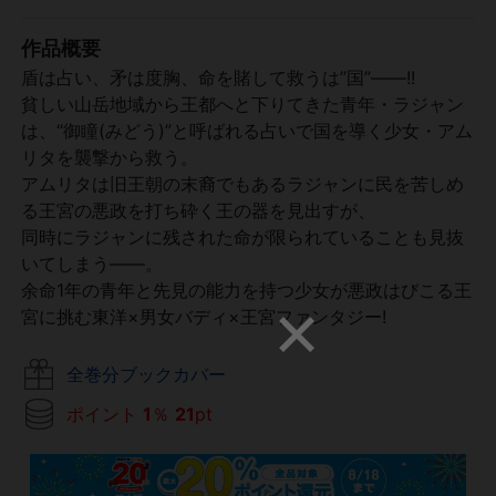
作品概要
盾は占い、矛は度胸、命を賭して救うは”国”――!!
貧しい山岳地域から王都へと下りてきた青年・ラジャン
は、“御瞳(みどう)”と呼ばれる占いで国を導く少女・アム
リタを襲撃から救う。
アムリタは旧王朝の末裔でもあるラジャンに民を苦しめ
る王宮の悪政を打ち砕く王の器を見出すが、
同時にラジャンに残された命が限られていることも見抜
いてしまう――。
余命1年の青年と先見の能力を持つ少女が悪政はびこる王
宮に挑む東洋×男女バディ×王宮ファンタジー!
全巻分ブックカバー
ポイント
1
％
21
pt