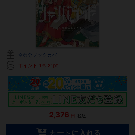
全巻分ブックカバー
ポイント
1
％
21
pt
2,376
円
税込
カートに入れる