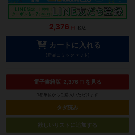
2,376
円
税込
カートに入れる
(新品コミックセット)
電子書籍版
2,376
を見る
円
1巻単位からご購入いただけます
タダ読み
欲しいリストに追加する