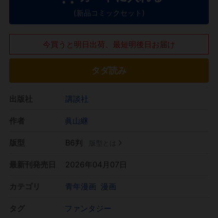
(新品コミックセット)
今買うと明日出荷、最短明後日お届け
タダ読み
出版社
講談社
作者
眞山継
版型
B6判
版型とは
最新刊発売日
2026年04月07日
カテゴリ
青年漫画
漫画
タグ
ファンタジー