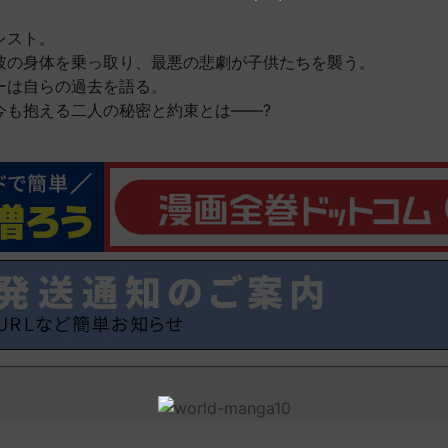
レスト。
彼の身体を乗っ取り、最悪の悲劇が子供たちを襲う。
ーは自らの過去を語る。
今も抱える二人の秘密と約束とは――?