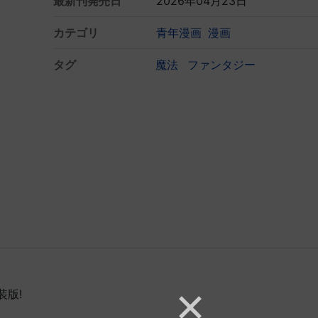
最新刊発売日
2026年04月23日
カテゴリ
青年漫画
漫画
タグ
魔法
ファンタジー
装版!