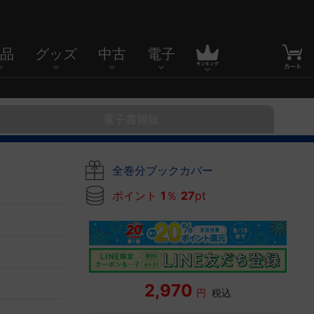
品
グッズ
中古
電子
電子書籍版
全巻分ブックカバー
ポイント
1
％
27
pt
2,970
円
税込