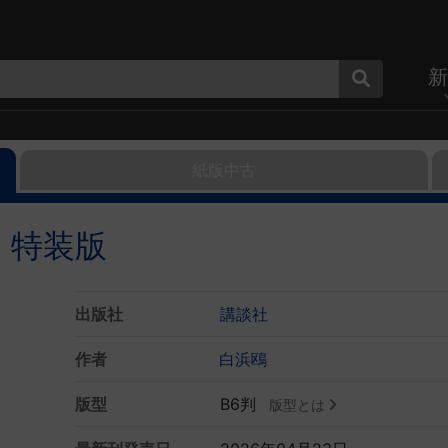
新
紙版中古
 特装版
出版社
講談社
作者
白浜鴎
版型
B6判
版型とは