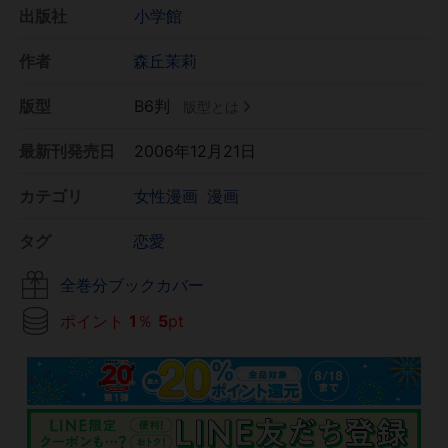
出版社
小学館
作者
森丘茉莉
版型
B6判
版型とは
最新刊発売日
2006年12月21日
カテゴリ
女性漫画
漫画
タグ
恋愛
全巻分ブックカバー
ポイント
1
％
5
pt