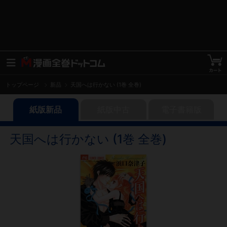
トップページ
新品
天国へは行かない (1巻 全巻)
紙版新品
紙版中古
電子書籍版
天国へは行かない (1巻 全巻)