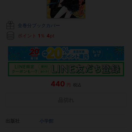
全巻分ブックカバー
ポイント
1
％
4
pt
440
円
税込
品切れ
出版社
小学館