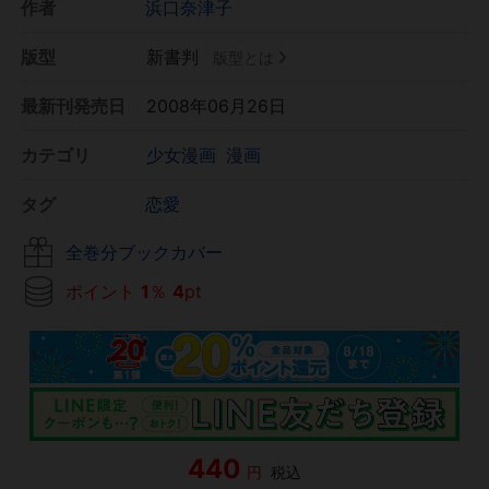
作者
浜口奈津子
版型
新書判
版型とは
最新刊発売日
2008年06月26日
カテゴリ
少女漫画
漫画
タグ
恋愛
全巻分ブックカバー
ポイント
1
％
4
pt
440
円
税込