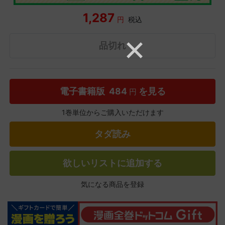
1,287
円
税込
品切れ
電子書籍版
484
を見る
円
1巻単位からご購入いただけます
タダ読み
欲しいリストに追加する
気になる商品を登録