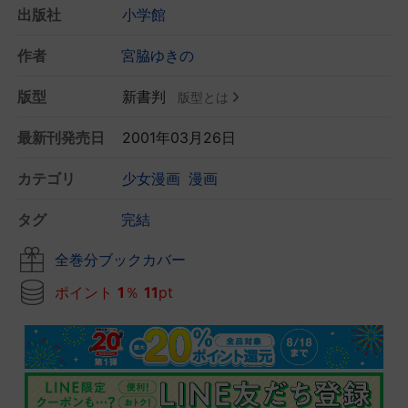
出版社
小学館
作者
宮脇ゆきの
版型
新書判
版型とは
最新刊発売日
2001年03月26日
カテゴリ
少女漫画
漫画
タグ
完結
全巻分ブックカバー
ポイント
1
％
11
pt