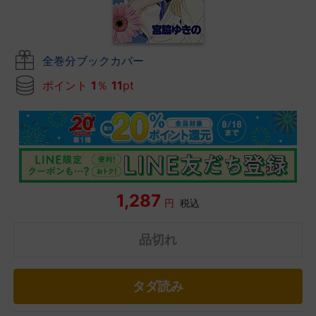
全巻分ブックカバー
ポイント
1
％
11
pt
1,287
円
税込
品切れ
タダ読み