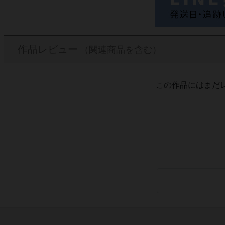
作品レビュー
（関連商品を含む）
この作品にはまだ