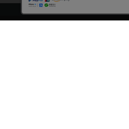
トップページ
スタ
会員登録・ログイン
漫画を
初めての方へ
おす
電子書籍の読み方
›
作
支払方法
›
特
特定商取引法に基づく通販の表記
おす
資金決済法に基づく表示
おす
古物営業法に基づく表示
›
漫
よくある質問
›
大
問い合わせ
おす
個人情報保護方針
›
新
利用規約
›
無