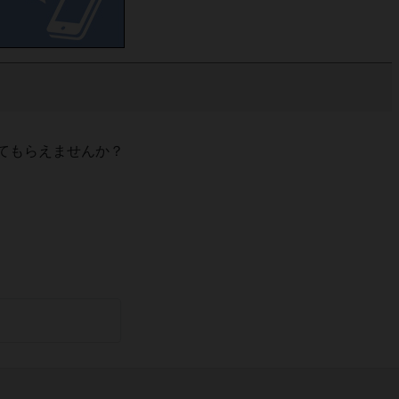
てもらえませんか？