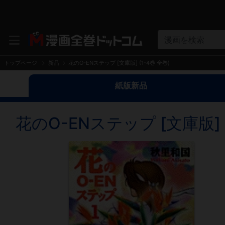
漫画を検索
トップページ
新品
花のO-ENステップ [文庫版] (1-4巻 全巻)
紙版新品
花のO-ENステップ [文庫版] (