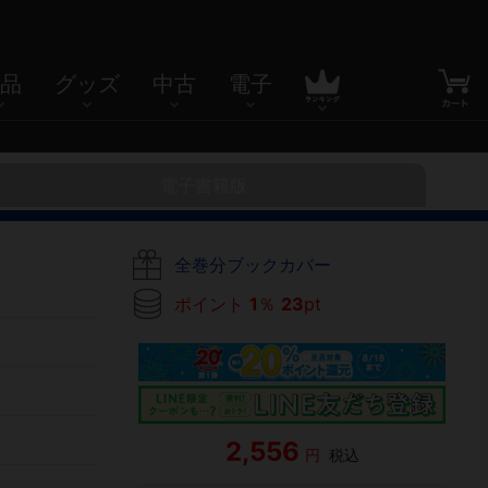
品
グッズ
中古
電子
電子書籍版
全巻分ブックカバー
ポイント
1
％
23
pt
2,556
円
税込