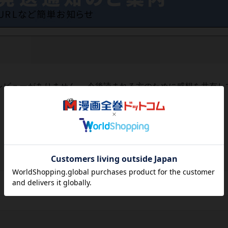
レビューがありません。 今後読まれる方のために感想を共有し
レビューを書く
2,556
円
税込
品切れ