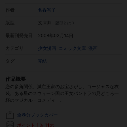
作者
名香智子
版型
文庫判
版型とは
最新刊発売日
2008年02月14日
カテゴリ
少女漫画
コミック文庫
漫画
タグ
完結
作品概要
恋の多角関係、滅亡王家のお宝さがし、ゴージャスな衣
装。ある星のスウィーン国の王女パンドラの見どころ一
杯のマジカル・コメディー。
全巻分ブックカバー
ポイント
1
％
11
pt