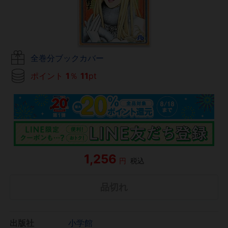
全巻分ブックカバー
ポイント
1
％
11
pt
1,256
円
税込
品切れ
出版社
小学館