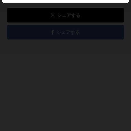
シェアする
シェアする