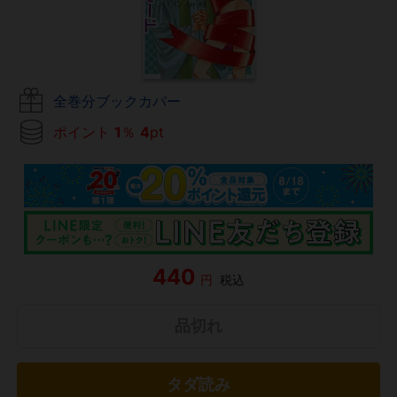
全巻分ブックカバー
ポイント
1
％
4
pt
440
円
税込
品切れ
タダ読み