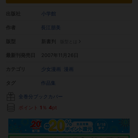
出版社
小学館
作者
長江朋美
版型
新書判
版型とは
最新刊発売日
2007年11月26日
カテゴリ
少女漫画
漫画
タグ
作品集
全巻分ブックカバー
ポイント
1
％
4
pt