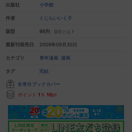
出版社
小学館
作者
くじらいいく子
版型
B6判
版型とは
最新刊発売日
2009年09月30日
カテゴリ
青年漫画
漫画
タグ
完結
全巻分ブックカバー
ポイント
1
％
10
pt