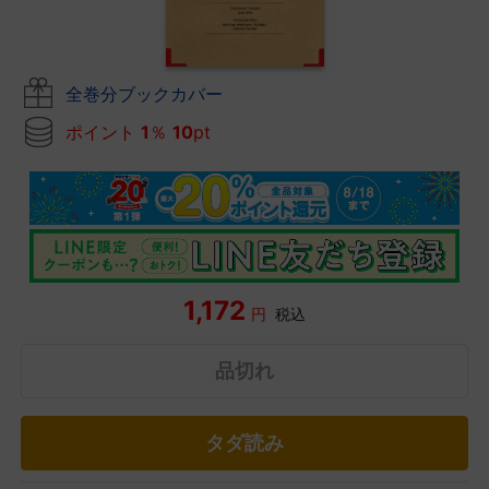
全巻分ブックカバー
ポイント
1
％
10
pt
1,172
円
税込
品切れ
タダ読み