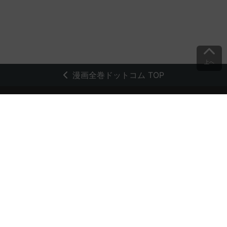
上へ
漫画全巻ドットコム TOP
トップページ
会員登録・ログイン
初めての方へ
電子書籍の読み方
支払方法
特定商取引法に基づく通販の表記
資金決済法に基づく表示
古物営業法に基づく表示