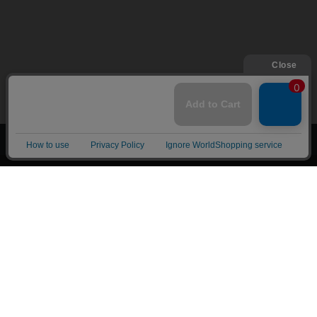
上へ
漫画全巻ドットコム TOP
トップページ
会員登録・ログイン
初めての方へ
電子書籍の読み方
支払方法
特定商取引法に基づく通販の表記
資金決済法に基づく表示