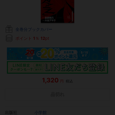
全巻分ブックカバー
ポイント
1
％
12
pt
1,320
円
税込
品切れ
出版社
小学館