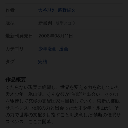
作者
大谷ｱｷﾗ
藪野続久
版型
新書判
版型とは
最新刊発売日
2008年08月11日
カテゴリ
少年漫画
漫画
タグ
完結
作品概要
くだらない現実に絶望し、世界を変える力を欲していた
天才少年・氷山漣。そんな彼が“催眠”と出会い、その力
を駆使して究極の支配国家を目指していく、禁断の催眠
サスペンス!! 催眠の力と出会った天才少年・氷山が、そ
の力で世界の支配を目指すことを決意した!禁断の催眠サ
スペンス、ここに開幕。