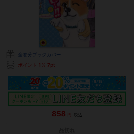
全巻分ブックカバー
ポイント
1
％
7
pt
858
円
税込
品切れ