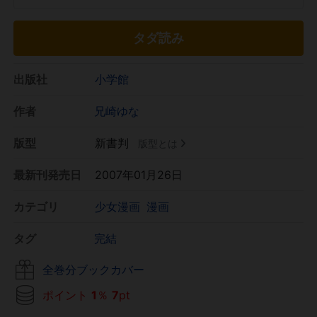
タダ読み
出版社
小学館
作者
兄崎ゆな
版型
新書判
版型とは
最新刊発売日
2007年01月26日
カテゴリ
少女漫画
漫画
タグ
完結
全巻分ブックカバー
ポイント
1
％
7
pt