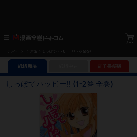
トップページ
新品
しっぽでハッピー!! (1-2巻 全巻)
紙版新品
紙版中古
電子書籍版
しっぽでハッピー!! (1-2巻 全巻)