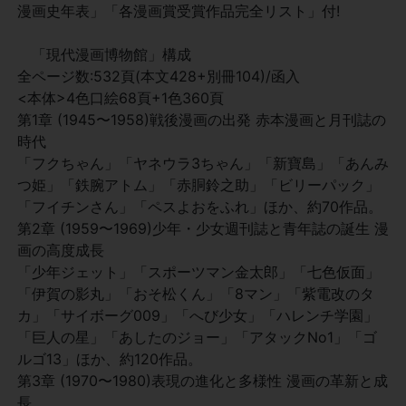
漫画史年表」「各漫画賞受賞作品完全リスト」付!
「現代漫画博物館」構成
全ページ数:532頁(本文428+別冊104)/函入
<本体>4色口絵68頁+1色360頁
第1章 (1945〜1958)戦後漫画の出発 赤本漫画と月刊誌の
時代
「フクちゃん」「ヤネウラ3ちゃん」「新寶島」「あんみ
つ姫」「鉄腕アトム」「赤胴鈴之助」「ビリーパック」
「フイチンさん」「ペスよおをふれ」ほか、約70作品。
第2章 (1959〜1969)少年・少女週刊誌と青年誌の誕生 漫
画の高度成長
「少年ジェット」「スポーツマン金太郎」「七色仮面」
「伊賀の影丸」「おそ松くん」「8マン」「紫電改のタ
カ」「サイボーグ009」「へび少女」「ハレンチ学園」
「巨人の星」「あしたのジョー」「アタックNo1」「ゴ
ルゴ13」ほか、約120作品。
第3章 (1970〜1980)表現の進化と多様性 漫画の革新と成
長