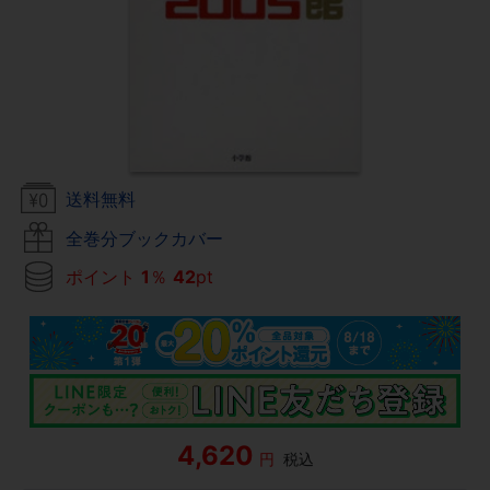
送料無料
全巻分ブックカバー
ポイント
1
％
42
pt
4,620
円
税込