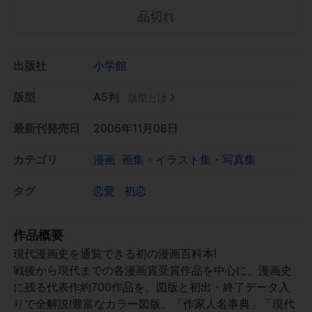
品切れ
出版社
小学館
版型
A5判
版型とは
最新刊発売日
2006年11月08日
カテゴリ
漫画
画集・イラスト集・写真集
タグ
恋愛
初恋
作品概要
現代漫画史を通覧できる初の漫画百科本!
戦後から現代までの各漫画賞受賞作品を中心に、漫画史
に残る代表作約700作品を、図版と初出・終了データ入
りで全解説!豊富なカラー図版、「作家人名事典」「現代