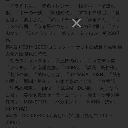
「ドラえもん」「赤色エレジー」「銭ゲバ」「子連れ
狼」「ポーの一族」「同棲時代」「アストロ球団」「愛
と誠」「あぶさん」「釣りキチ三平」「がきデカ」「ガ
ラスの仮面」「うる星やつら」「1・2の三四郎」「キン
肉マン」「Dr.スランプ」「めぞん一刻」ほか、約260作
品。
第4章 (1981〜2000)コミックマーケットの成長と成熟 巨
大化と国際化の時代
「初恋スキャンダル」「六三四の剣」「キャプテン翼」
「タッチ」「湘南爆走族」「AKIRA」「課長 島耕作」
「北斗の拳」「美味しんぼ」「BANANA FISH」「哭き
の竜」「聖闘士星矢」「いまどきのこども」「冬物語」
「沈黙の艦隊」「pink」「SLAM DUNK」「あすなろ
白書」「美少女戦士セーラームーン」「金田一少年の事
件簿」「MONSTER」「バカボンド」「NANA」ほか、
約260作品。
第5章 (2000〜2005)新しい時代を目指して 2001-
2005年