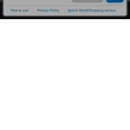
上へ
漫画全巻ドットコム TOP
トップページ
会員登録・ログイン
初めての方へ
電子書籍の読み方
支払方法
特定商取引法に基づく通販の表記
資金決済法に基づく表示
古物営業法に基づく表示
よくある質問
問い合わせ
個人情報保護方針
利用規約