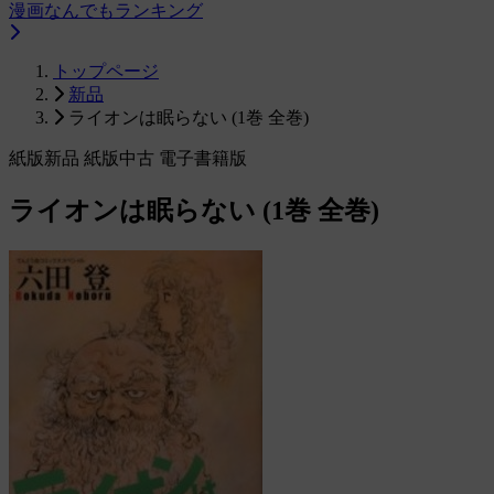
漫画なんでもランキング
トップページ
新品
ライオンは眠らない (1巻 全巻)
紙版新品
紙版中古
電子書籍版
ライオンは眠らない (1巻 全巻)