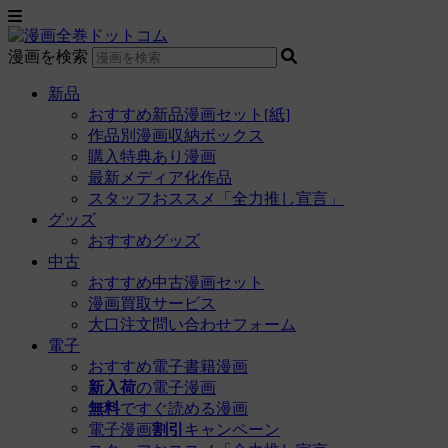
漫画を検索
新品
おすすめ新品漫画セット[紙]
作品別漫画収納ボックス
購入特典あり漫画
最新メディア化作品
スタッフおススメ「全力推し宣言」
グッズ
おすすめグッズ
中古
おすすめ中古漫画セット
漫画買取サービス
大口注文問い合わせフォーム
電子
おすすめ電子書籍漫画
新入荷
の電子漫画
無料
ですぐ読める漫画
電子漫画
割引
キャンペーン