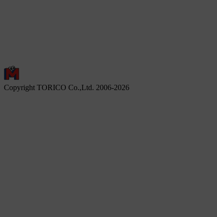
Copyright TORICO Co.,Ltd. 2006-2026