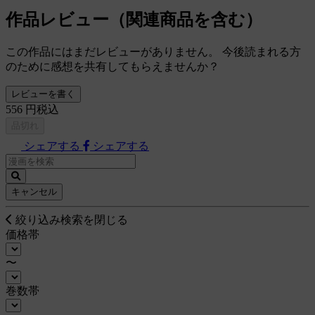
作品レビュー
（関連商品を含む）
この作品にはまだレビューがありません。 今後読まれる方
のために感想を共有してもらえませんか？
レビューを書く
556
円
税込
品切れ
シェアする
シェアする
キャンセル
絞り込み検索を閉じる
価格帯
〜
巻数帯