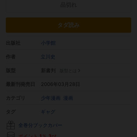
品切れ
タダ読み
出版社
小学館
作者
立川史
版型
新書判
版型とは
最新刊発売日
2006年03月28日
カテゴリ
少年漫画
漫画
タグ
ギャグ
全巻分ブックカバー
ポイント
1
％
3
pt