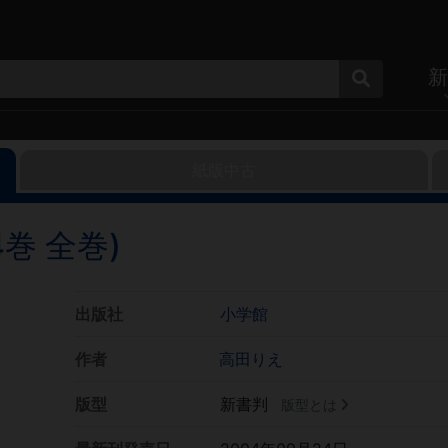
新
紙版中古
巻 全巻)
出版社
小学館
作者
高田りえ
版型
新書判
版型とは