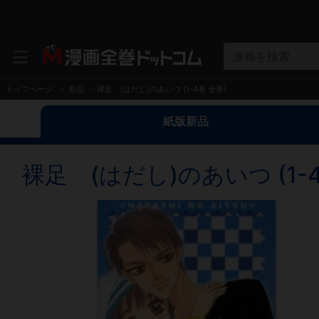
漫画を検索
トップページ
新品
裸足 (はだし)のあいつ (1-4巻 全巻)
紙版新品
裸足 (はだし)のあいつ (1-4