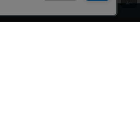
上へ
ご意見をお聞かせください