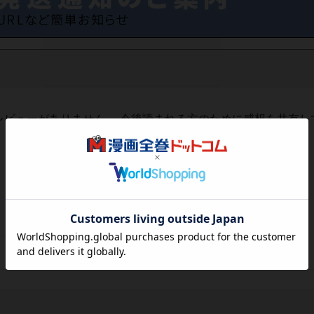
レビューがありません。 今後読まれる方のために感想を共有し
レビューを書く
2,556
円
税込
品切れ