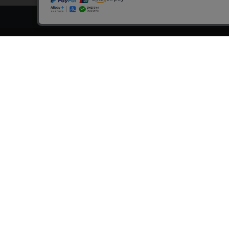
トップページ
スタ
会員登録・ログイン
漫画を
初めての方へ
おす
電子書籍の読み方
›
作
支払方法
›
特
特定商取引法に基づく通販の表記
おす
資金決済法に基づく表示
おす
古物営業法に基づく表示
›
漫
よくある質問
›
大
問い合わせ
おす
個人情報保護方針
›
新
利用規約
›
無