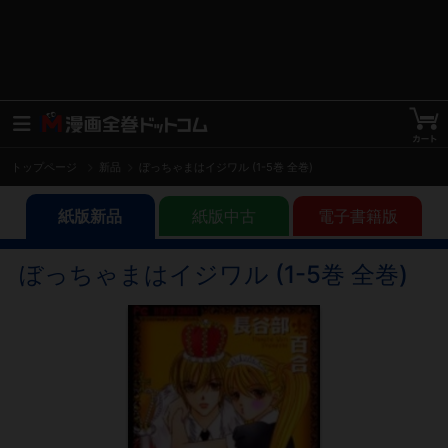
トップページ
新品
ぼっちゃまはイジワル (1-5巻 全巻)
紙版新品
紙版中古
電子書籍版
ぼっちゃまはイジワル (1-5巻 全巻)