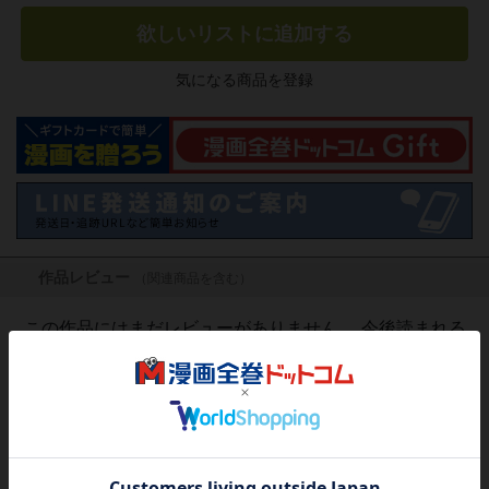
欲しいリストに追加する
気になる商品を登録
作品レビュー
（関連商品を含む）
この作品にはまだレビューがありません。 今後読まれる
方のために感想を共有してもらえませんか？
レビューを書く
2,145
円
税込