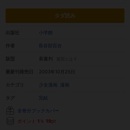
タダ読み
出版社
小学館
作者
長谷部百合
版型
新書判
版型とは
最新刊発売日
2003年10月25日
カテゴリ
少女漫画
漫画
タグ
完結
全巻分ブックカバー
ポイント
1
％
19
pt