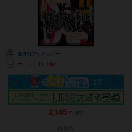
全巻分ブックカバー
ポイント
1
％
19
pt
2,145
円
税込
品切れ