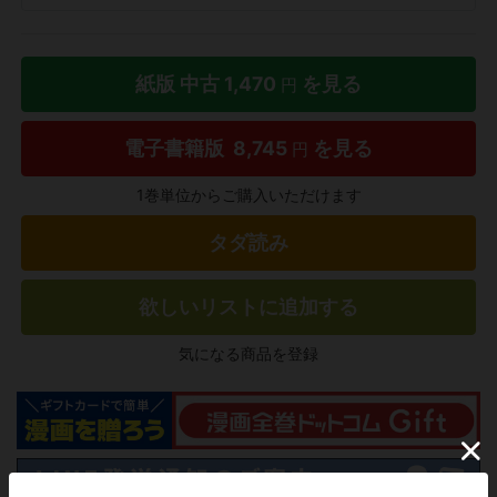
紙版 中古
1,470
を見る
円
電子書籍版
8,745
を見る
円
1巻単位からご購入いただけます
タダ読み
欲しいリストに追加する
気になる商品を登録