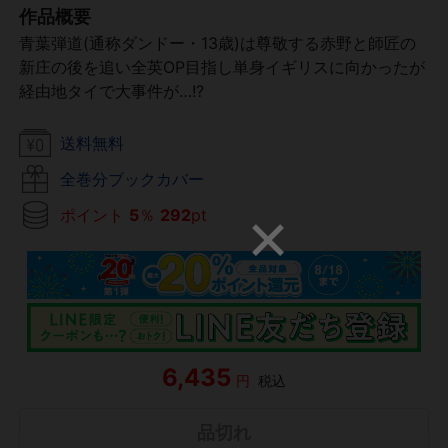
作品概要
青葉弾道(通称ダンドー・13歳)は尊敬する赤野と師匠の
新庄の後を追い全英OP目指し単身イギリスに向かったが
経由地タイで大事件が…!?
送料無料
全巻分ブックカバー
ポイント
5
％
292
pt
6,435
円
税込
品切れ