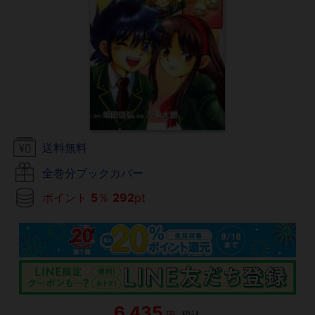
送料無料
全巻分ブックカバー
ポイント
5
％
292
pt
6,435
円
税込