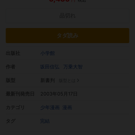
品切れ
タダ読み
出版社
小学館
作者
坂田信弘
万乗大智
版型
新書判
版型とは
最新刊発売日
2003年05月17日
カテゴリ
少年漫画
漫画
タグ
完結