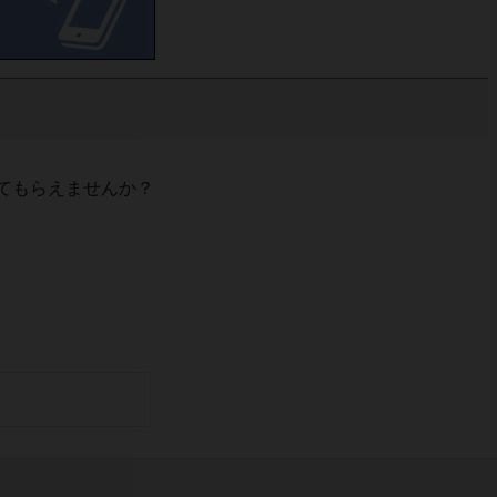
てもらえませんか？