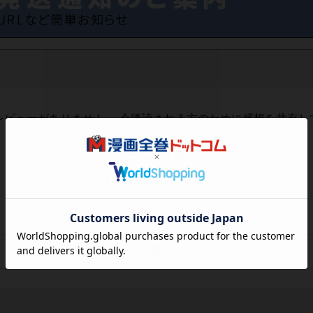
レビューがありません。 今後読まれる方のために感想を共有し
レビューを書く
785
円
税込
品切れ