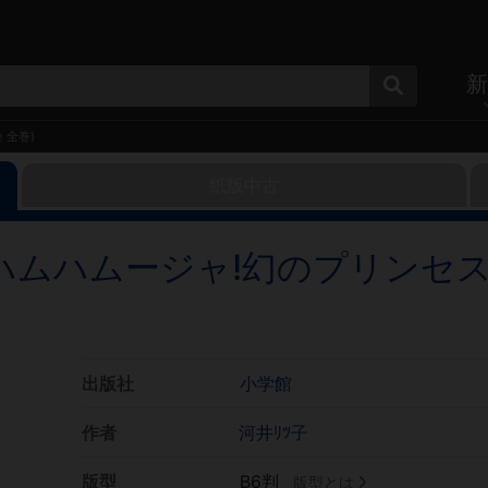
新
 全巻)
紙版中古
ムハムージャ!幻のプリンセス 
出版社
小学館
作者
河井ﾘﾂ子
版型
B6判
版型とは