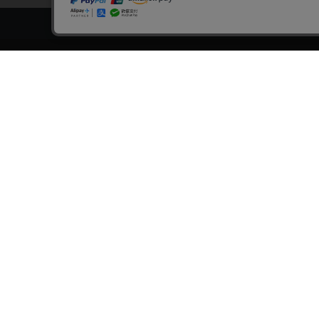
トップページ
スタ
会員登録・ログイン
漫画を
初めての方へ
おす
電子書籍の読み方
›
作
支払方法
›
特
特定商取引法に基づく通販の表記
おす
資金決済法に基づく表示
おす
古物営業法に基づく表示
›
漫
よくある質問
›
大
問い合わせ
おす
個人情報保護方針
›
新
利用規約
›
無