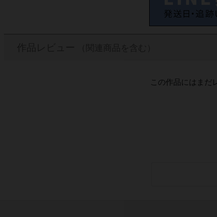
作品レビュー
（関連商品を含む）
この作品にはまだ