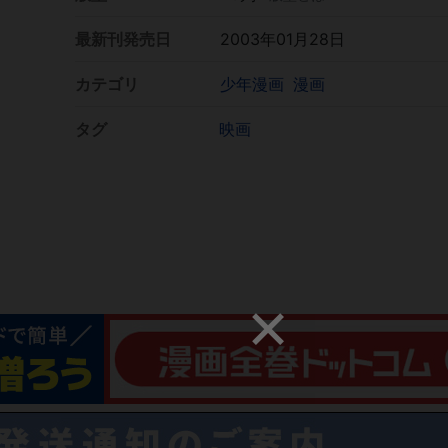
最新刊発売日
2003年01月28日
カテゴリ
少年漫画
漫画
タグ
映画