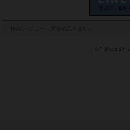
作品レビュー
（関連商品を含む）
この作品にはまだ