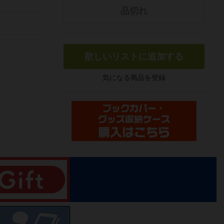
品切れ
欲しいリストに追加する
気になる商品を登録