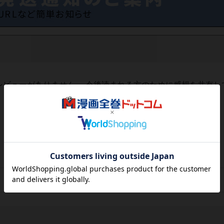
レビューがありません。 今後読まれる方のために感想を共有し
レビューを書く
2,534
円
税込
品切れ