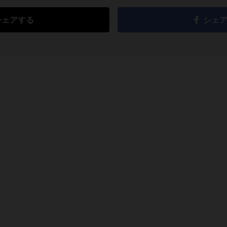
シェアする
シェ