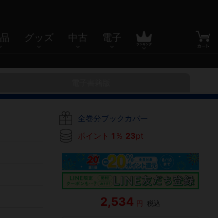
品
グッズ
中古
電子
電子書籍版
全巻分ブックカバー
ポイント
1
％
23
pt
2,534
円
税込