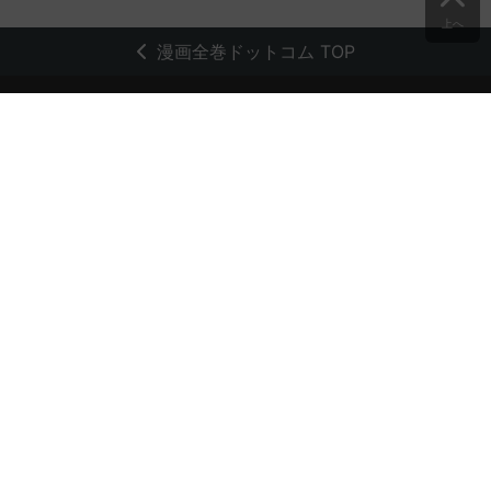
上へ
漫画全巻ドットコム TOP
トップページ
会員登録・ログイン
初めての方へ
電子書籍の読み方
支払方法
特定商取引法に基づく通販の表記
資金決済法に基づく表示
古物営業法に基づく表示
よくある質問
問い合わせ
個人情報保護方針
利用規約