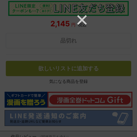
2,145
円
税込
品切れ
欲しいリストに追加する
気になる商品を登録
作品レビュー
（関連商品を含む）