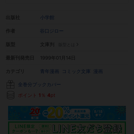
出版社
小学館
作者
谷口ジロー
版型
文庫判
版型とは
最新刊発売日
1999年01月14日
カテゴリ
青年漫画
コミック文庫
漫画
全巻分ブックカバー
ポイント
1
％
4
pt