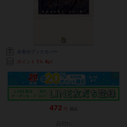
全巻分ブックカバー
ポイント
1
％
4
pt
472
円
税込
品切れ