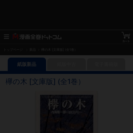
トップページ
新品
欅の木 [文庫版] (全1巻）
紙版新品
紙版中古
電子書籍版
欅の木 [文庫版] (全1巻）