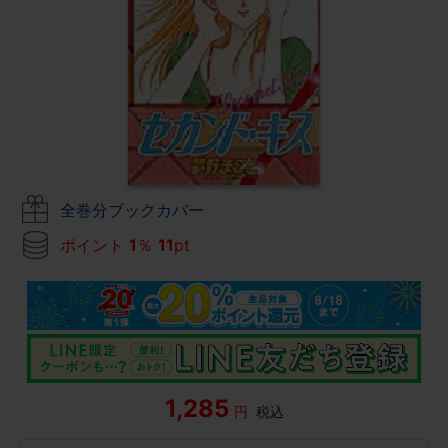
全巻分ブックカバー
ポイント
1
％
11
pt
1,285
円
税込