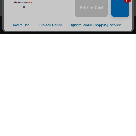
上へ
漫画全巻ドットコム TOP
トップページ
会員登録・ログイン
初めての方へ
電子書籍の読み方
支払方法
特定商取引法に基づく通販の表記
資金決済法に基づく表示
古物営業法に基づく表示
よくある質問
問い合わせ
個人情報保護方針