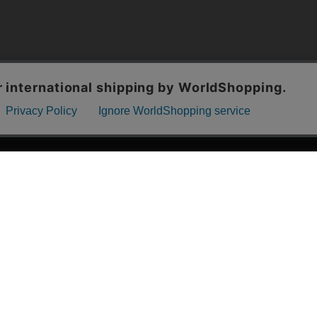
漫画全巻ドットコム TOP
ッフおススメ「全力推し宣言」
漫画ランキング
贈ろう e-giftサービス
›
2025年 年間ランキング
すめの新品漫画セット
›
歴代発行部数
品別漫画収納ボックス
›
紙書籍 週間TOP100
典あり漫画
›
紙書籍 月間TOP100
すめのグッズ商品
›
電子書籍 週間TOP100
すめの中古漫画セット
›
電子書籍 月間TOP100