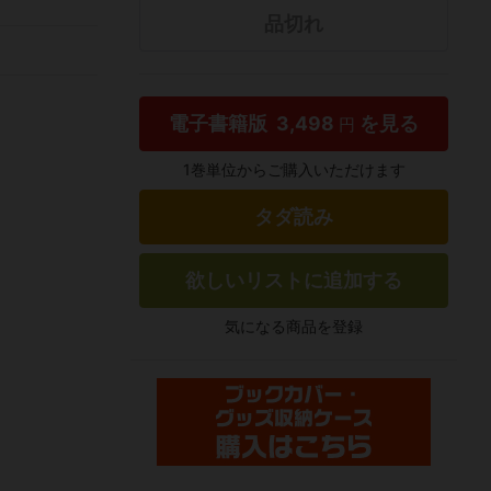
品切れ
電子書籍版
3,498
を見る
円
1巻単位からご購入いただけます
タダ読み
欲しいリストに追加する
気になる商品を登録