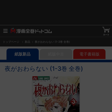
トップページ
新品
夜がおわらない (1-3巻 全巻)
紙版新品
紙版中古
電子書籍版
夜がおわらない (1-3巻 全巻)