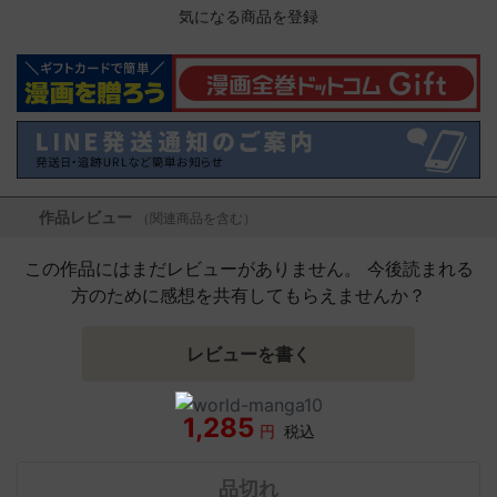
気になる商品を登録
作品レビュー
（関連商品を含む）
この作品にはまだレビューがありません。 今後読まれる
方のために感想を共有してもらえませんか？
レビューを書く
1,285
円
税込
品切れ