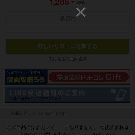
1,285
円
税込
品切れ
欲しいリストに追加する
気になる商品を登録
作品レビュー
（関連商品を含む）
この作品にはまだレビューがありません。 今後読まれる
方のために感想を共有してもらえませんか？