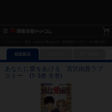
トップページ
新品
あなたに愛をあげる 宮沢由貴ラブストー (1-3巻 全巻)
紙版新品
紙版中古
電子書籍版
あなたに愛をあげる 宮沢由貴ラブ
ストー (1-3巻 全巻)