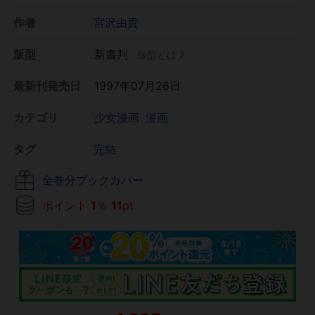
作者
宮沢由貴
版型
新書判
版型とは
最新刊発売日
1997年07月26日
カテゴリ
少女漫画
漫画
タグ
完結
全巻分ブックカバー
ポイント
1
％
11
pt