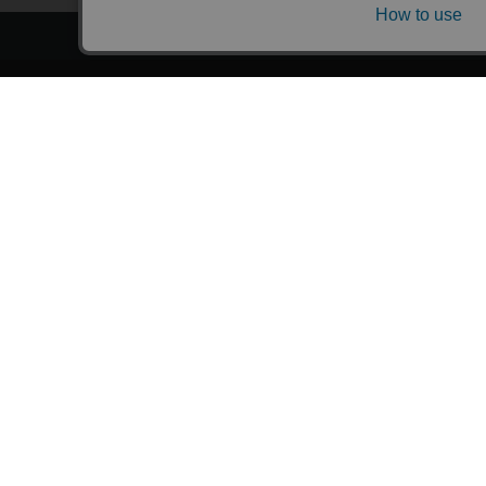
トップページ
スタ
会員登録・ログイン
漫画を
初めての方へ
おす
電子書籍の読み方
›
作
支払方法
›
特
特定商取引法に基づく通販の表記
おす
資金決済法に基づく表示
おす
古物営業法に基づく表示
›
漫
よくある質問
›
大
問い合わせ
おす
個人情報保護方針
›
新
利用規約
›
無