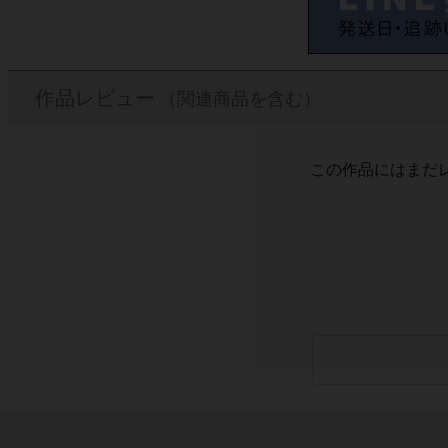
作品レビュー
（関連商品を含む）
この作品にはまだ