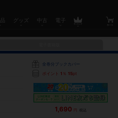
品
グッズ
中古
電子
電子書籍版
全巻分ブックカバー
ポイント
1
％
15
pt
1,690
円
税込