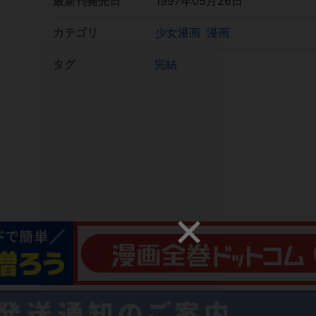
最新刊発売日
1997年05月26日
カテゴリ
少女漫画
漫画
タグ
完結