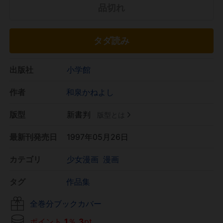
品切れ
タダ読み
出版社
小学館
作者
和泉かねよし
版型
新書判
版型とは
最新刊発売日
1997年05月26日
カテゴリ
少女漫画
漫画
タグ
作品集
全巻分ブックカバー
ポイント
1
％
3
pt